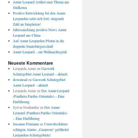
Amur Leopard Artikel zum Thema aus
Südkorea
Positive Entwicklung bei den Amur-
Leoparden setzt sich fort, steigende
Zahl an Jungtieren!
Jahresausklang positive News Amur
Leopard aus China
Auf Amur Leoparden Pfoten in die
doppelte Staatsbürgerschaft
Amur Leopard – ein Weihnachtsgruß
Neueste Kommentare
Leoparda Amur
zu
Gaswerk
Schutzgebiet Amur Leopard – aktuell
download
zu
Gaswerk Schutzgebiet
Amur Leopard – aktuell
Leoparda Amur
zu
Der Amur-Leopard
(Panthera Pardus Orientalis) – Eine
Einführung
Sylvia Neuhäußer
zu
Der Amur-
Leopard (Panthera Pardus Orientalis)
– Eine Einführung
Susanne Peimann
zu
Umweltschützer
schlagen Alarm: „Gazprom“ gefährdet
Leoparden-Schutzgebiete!