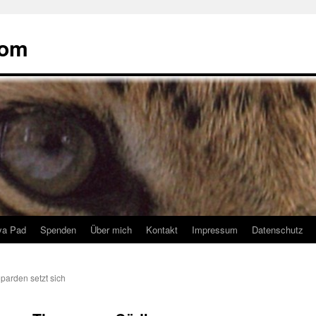
com
ya Pad
Spenden
Über mich
Kontakt
Impressum
Datenschutz
parden setzt sich