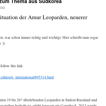
l zum Thema aus Südkorea
Amur
ituation der Amur Leoparden, neuerer
en, war schon immer richtig und wichtigt. Hier schreibt man sogar
:))
ollow this link:
sh_edition/e_international/895314.html
zten 19 bis 26* überlebenden Leoparden in Südost-Russland und
ssterben bedroht ist, erlebt langsam ein Comeback. 2012 wurde