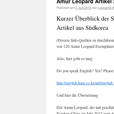
Amur Leopard Artike
Publiziert am
5. Juli 2019
von
Leoparda 
Kurzer Überblick der S
Artikel aus Südkorea
(Diverse Info-Quellen zu durchforst
von 120 Amur Leopard Exemplaren 
Also, hier geht es lang:
Do you speak English? Yes? Please f
http://english.hani.co.kr/arti/engli
Und hier die Übersetzung:
Der Amur-Leopard, der mit geschät
Nordost-China im Jahr 2017 vom Au