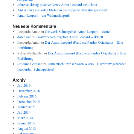
Jahresausklang positive News Amur Leopard aus China
Auf Amur Leoparden Pfoten in die doppelte Staatsbürgerschaft
Amur Leopard – ein Weihnachtsgruß
Neueste Kommentare
Leoparda Amur
zu
Gaswerk Schutzgebiet Amur Leopard – aktuell
download
zu
Gaswerk Schutzgebiet Amur Leopard – aktuell
Leoparda Amur
zu
Der Amur-Leopard (Panthera Pardus Orientalis) – Eine
Einführung
Sylvia Neuhäußer
zu
Der Amur-Leopard (Panthera Pardus Orientalis) – Eine
Einführung
Susanne Peimann
zu
Umweltschützer schlagen Alarm: „Gazprom“ gefährdet
Leoparden-Schutzgebiete!
Archiv
Juli 2019
Dezember 2016
Februar 2016
Dezember 2015
Januar 2015
Juli 2014
März 2014
Januar 2014
August 2013
Februar 2013