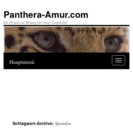
Panthera-Amur.com
Ein Projekt zur Rettung des Amur Leoparden
Toggle
Hauptmenü
navigati
Spenden
Schlagwort-Archive: