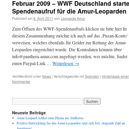
Februar 2009 – WWF Deutschland starte
Spendenaufruf für die Amur-Leoparden
Publiziert am
8. April 2011
von
Leoparda Amur
Zum Öffnen des WWF-Spendenaufrufs klicken sie bitte hier In
diesem Zusammenhang möchte ich auch auf das ‚Puzan-Konto‘
verweisen, welches ebenfalls für Gelder zur Rettung der Amur-
Leoparden eingerichtet wurde. Die Kontodaten können über
info@panthera-amur.com angefragt werden, wer möchte, findet
einen Paypal-Link …
Weiterlesen
→
Veröffentlicht unter
News
|
Verschlagwortet mit
Spenden
|
Hinterlasse eine
Kommentar
Neueste Beiträge
Amur Leopard Artikel zum Thema aus Südkorea
Positive Entwicklung bei den Amur-Leoparden setzt sich fort, steigende Zahl an
Jungtieren!